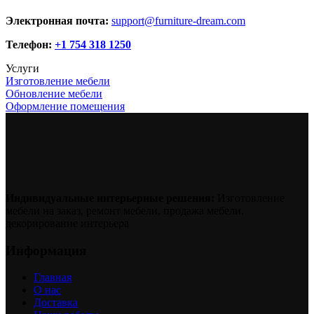
Электронная почта:
support@furniture-dream.com
Телефон:
+1 754 318 1250
Услуги
Изготовление мебели
Обновление мебели
Оформление помещения
Индивидуальные интерьерные решения:
Изготовление
мебели на заказ, ремонт мебели, продажа мебели,
декорирование интерьера
Информация
Главная
О нас
Доставка