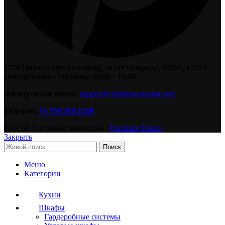
1776 Полк-стрит, Голливуд, штат Флорида, 33020, США
Понедельник - Пятница 09:00 - 17:00
Электронная почта:
support@furniture-dream.com
Телефон:
+1 754 318 1250
2026 @ Все права защищены |
Furniture Dream
Закрыть
Поиск
Меню
Категории
Кухни
Шкафы
Гардеробные системы