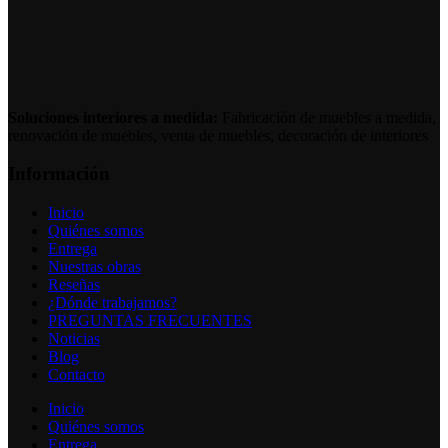
Soluciones interiores a medida:
Fabricación de muebles a medida,
renovación de muebles, venta de muebles, decoración de interiores
Información
Inicio
Quiénes somos
Entrega
Nuestras obras
Reseñas
¿Dónde trabajamos?
PREGUNTAS FRECUENTES
Noticias
Blog
Contacto
Inicio
Quiénes somos
Entrega